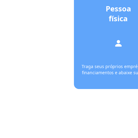
Pessoa
física
Traga seus próprios empré
financiamentos e abaixe su