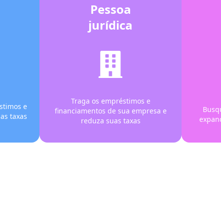
Pessoa
jurídica
Traga os empréstimos e
stimos e
Busq
financiamentos de sua empresa e
as taxas
expand
reduza suas taxas